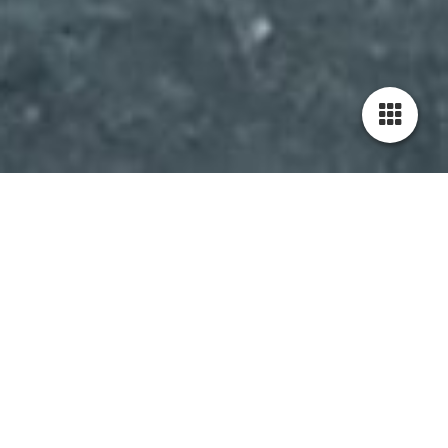
Let op!
01-03-2026, 12:00
Minder tot geen opdrachten tot eind 2026!